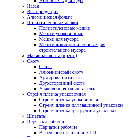
Утеплитель для труб
Назад
Вся продукция
Алюминиевая фольга
Полиэтиленовые мешки
Полиэтиленовые мешки
Мешки упаковочные
Мешки для мусора
Мешки полипропиленовые для
строительного мусора
Малярная лента (крепп)
Скотч
Скотч
Алюминиевый скотч
Армированный скотч
Двухсторонний скотч
Упаковочная клейкая лента
Стрейч пленка упаковочная
Стрейч пленка упаковочная
Стрейч пленка для машинной упаковки
Стрейч пленка для ручной упаковки
Шпагаты
Перчатки рабочие
Перчатки рабочие
Вафельное полотно и ХПП