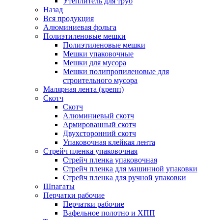
Утеплитель для труб
Назад
Вся продукция
Алюминиевая фольга
Полиэтиленовые мешки
Полиэтиленовые мешки
Мешки упаковочные
Мешки для мусора
Мешки полипропиленовые для
строительного мусора
Малярная лента (крепп)
Скотч
Скотч
Алюминиевый скотч
Армированный скотч
Двухсторонний скотч
Упаковочная клейкая лента
Стрейч пленка упаковочная
Стрейч пленка упаковочная
Стрейч пленка для машинной упаковки
Стрейч пленка для ручной упаковки
Шпагаты
Перчатки рабочие
Перчатки рабочие
Вафельное полотно и ХПП