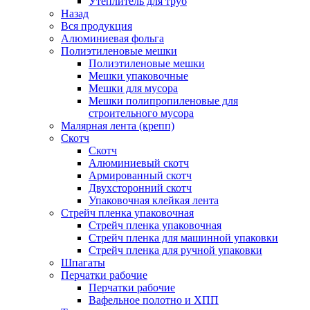
Утеплитель для труб
Назад
Вся продукция
Алюминиевая фольга
Полиэтиленовые мешки
Полиэтиленовые мешки
Мешки упаковочные
Мешки для мусора
Мешки полипропиленовые для
строительного мусора
Малярная лента (крепп)
Скотч
Скотч
Алюминиевый скотч
Армированный скотч
Двухсторонний скотч
Упаковочная клейкая лента
Стрейч пленка упаковочная
Стрейч пленка упаковочная
Стрейч пленка для машинной упаковки
Стрейч пленка для ручной упаковки
Шпагаты
Перчатки рабочие
Перчатки рабочие
Вафельное полотно и ХПП