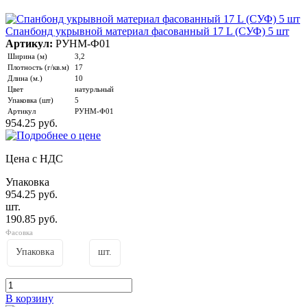
Спанбонд укрывной материал фасованный 17 L (СУФ) 5 шт
Артикул:
РУНМ-Ф01
Ширина (м)
3,2
Плотность (г/кв.м)
17
Длина (м.)
10
Цвет
натурльный
Упаковка (шт)
5
Артикул
РУНМ-Ф01
954.25 руб.
Цена с НДС
Упаковка
954.25 руб.
шт.
190.85 руб.
Фасовка
Упаковка
шт.
В корзину