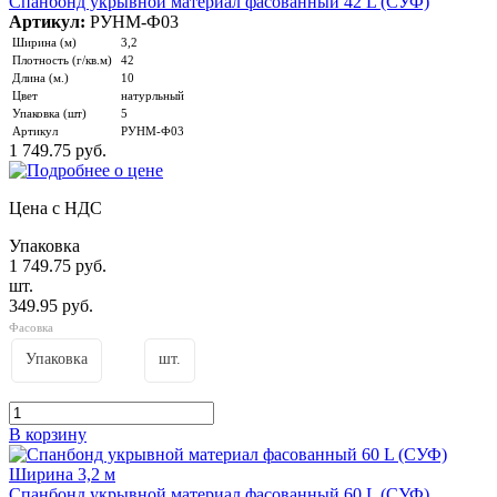
Спанбонд укрывной материал фасованный 42 L (СУФ)
Артикул:
РУНМ-Ф03
Ширина (м)
3,2
Плотность (г/кв.м)
42
Длина (м.)
10
Цвет
натурльный
Упаковка (шт)
5
Артикул
РУНМ-Ф03
1 749.75 руб.
Цена с НДС
Упаковка
1 749.75 руб.
шт.
349.95 руб.
Фасовка
Упаковка
шт.
В корзину
Спанбонд укрывной материал фасованный 60 L (СУФ)