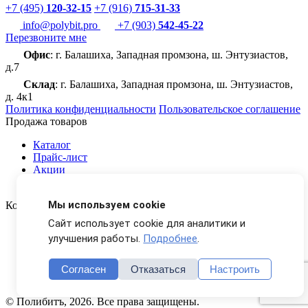
+7 (495)
120-32-15
+7 (916)
715-31-33
info@polybit.pro
+7 (903)
542-45-22
Перезвоните мне
Офис
: г. Балашиха, Западная промзона, ш. Энтузиастов,
д.7
Склад
: г. Балашиха, Западная промзона, ш. Энтузиастов,
д. 4к1
Политика конфиденциальности
Пользовательское соглашение
Продажа товаров
Каталог
Прайс-лист
Акции
Доставка
Мы используем cookie
Компания Полибитъ
Сайт использует cookie для аналитики и
О компании
улучшения работы.
Подробнее
.
Галерея
Вакансии
Новости
Согласен
Отказаться
Настроить
Контакты
© Полибитъ, 2026. Все права защищены.