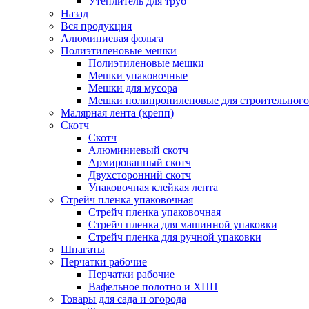
Утеплитель для труб
Назад
Вся продукция
Алюминиевая фольга
Полиэтиленовые мешки
Полиэтиленовые мешки
Мешки упаковочные
Мешки для мусора
Мешки полипропиленовые для строительного
Малярная лента (крепп)
Скотч
Скотч
Алюминиевый скотч
Армированный скотч
Двухсторонний скотч
Упаковочная клейкая лента
Стрейч пленка упаковочная
Стрейч пленка упаковочная
Стрейч пленка для машинной упаковки
Стрейч пленка для ручной упаковки
Шпагаты
Перчатки рабочие
Перчатки рабочие
Вафельное полотно и ХПП
Товары для сада и огорода