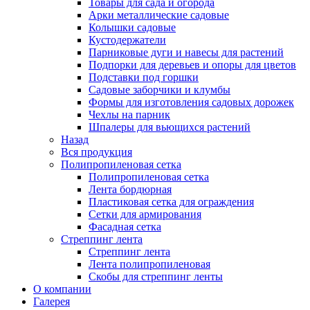
Товары для сада и огорода
Арки металлические садовые
Колышки садовые
Кустодержатели
Парниковые дуги и навесы для растений
Подпорки для деревьев и опоры для цветов
Подставки под горшки
Садовые заборчики и клумбы
Формы для изготовления садовых дорожек
Чехлы на парник
Шпалеры для вьющихся растений
Назад
Вся продукция
Полипропиленовая сетка
Полипропиленовая сетка
Лента бордюрная
Пластиковая сетка для ограждения
Сетки для армирования
Фасадная сетка
Стреппинг лента
Стреппинг лента
Лента полипропиленовая
Скобы для стреппинг ленты
О компании
Галерея