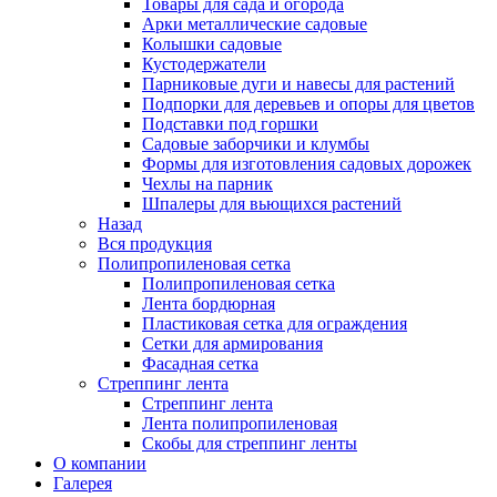
Товары для сада и огорода
Арки металлические садовые
Колышки садовые
Кустодержатели
Парниковые дуги и навесы для растений
Подпорки для деревьев и опоры для цветов
Подставки под горшки
Садовые заборчики и клумбы
Формы для изготовления садовых дорожек
Чехлы на парник
Шпалеры для вьющихся растений
Назад
Вся продукция
Полипропиленовая сетка
Полипропиленовая сетка
Лента бордюрная
Пластиковая сетка для ограждения
Сетки для армирования
Фасадная сетка
Стреппинг лента
Стреппинг лента
Лента полипропиленовая
Скобы для стреппинг ленты
О компании
Галерея