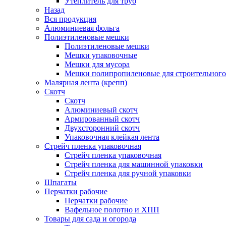
Утеплитель для труб
Назад
Вся продукция
Алюминиевая фольга
Полиэтиленовые мешки
Полиэтиленовые мешки
Мешки упаковочные
Мешки для мусора
Мешки полипропиленовые для строительного
Малярная лента (крепп)
Скотч
Скотч
Алюминиевый скотч
Армированный скотч
Двухсторонний скотч
Упаковочная клейкая лента
Стрейч пленка упаковочная
Стрейч пленка упаковочная
Стрейч пленка для машинной упаковки
Стрейч пленка для ручной упаковки
Шпагаты
Перчатки рабочие
Перчатки рабочие
Вафельное полотно и ХПП
Товары для сада и огорода