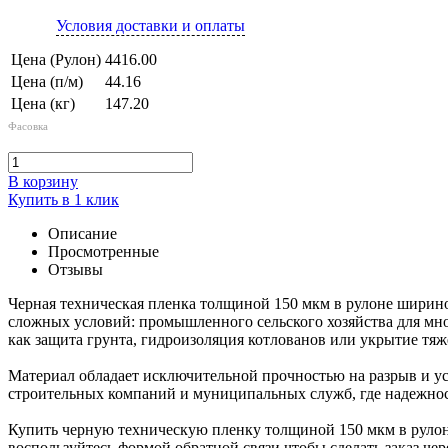
Условия доставки и оплаты
Цена (Рулон)
4416.00
Цена (п/м)
44.16
Цена (кг)
147.20
Фасовка
В корзину
Купить в 1 клик
Описание
Просмотренные
Отзывы
Черная техническая пленка толщиной 150 мкм в рулоне ширино
сложных условий: промышленного сельского хозяйства для мног
как защита грунта, гидроизоляция котлованов или укрытие тя
Материал обладает исключительной прочностью на разрыв и ус
строительных компаний и муниципальных служб, где надежнос
Купить черную техническую пленку толщиной 150 мкм в рулоне 
воспользуйтесь формой обратной связи чтобы сделать заказ че