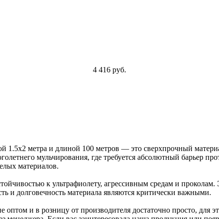
4 416 руб.
й 1.5х2 метра и длиной 100 метров — это сверхпрочный матери
олетнего мульчирования, где требуется абсолютный барьер прот
желых материалов.
тойчивостью к ультрафиолету, агрессивным средам и проколам.
ть и долговечность материала являются критически важными.
оптом и в розницу от производителя достаточно просто, для эт
рез менеджера. Если вас заинтересовала наша продукция или поя