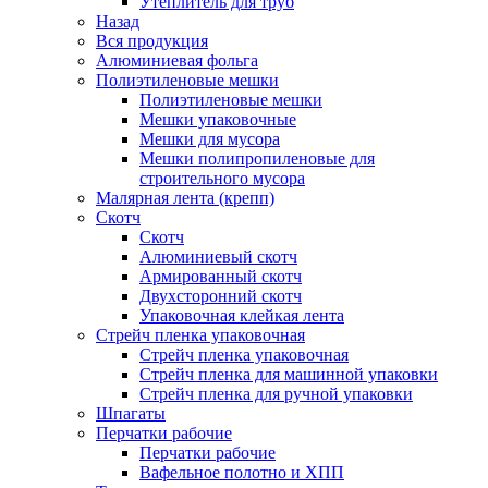
Утеплитель для труб
Назад
Вся продукция
Алюминиевая фольга
Полиэтиленовые мешки
Полиэтиленовые мешки
Мешки упаковочные
Мешки для мусора
Мешки полипропиленовые для
строительного мусора
Малярная лента (крепп)
Скотч
Скотч
Алюминиевый скотч
Армированный скотч
Двухсторонний скотч
Упаковочная клейкая лента
Стрейч пленка упаковочная
Стрейч пленка упаковочная
Стрейч пленка для машинной упаковки
Стрейч пленка для ручной упаковки
Шпагаты
Перчатки рабочие
Перчатки рабочие
Вафельное полотно и ХПП