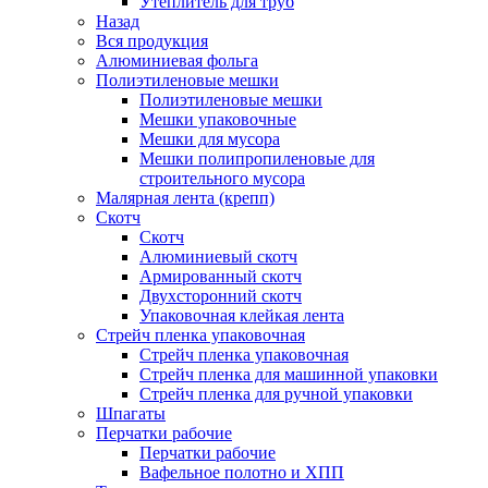
Утеплитель для труб
Назад
Вся продукция
Алюминиевая фольга
Полиэтиленовые мешки
Полиэтиленовые мешки
Мешки упаковочные
Мешки для мусора
Мешки полипропиленовые для
строительного мусора
Малярная лента (крепп)
Скотч
Скотч
Алюминиевый скотч
Армированный скотч
Двухсторонний скотч
Упаковочная клейкая лента
Стрейч пленка упаковочная
Стрейч пленка упаковочная
Стрейч пленка для машинной упаковки
Стрейч пленка для ручной упаковки
Шпагаты
Перчатки рабочие
Перчатки рабочие
Вафельное полотно и ХПП