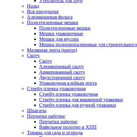
Утеплитель для труб
Назад
Вся продукция
Алюминиевая фольга
Полиэтиленовые мешки
Полиэтиленовые мешки
Мешки упаковочные
Мешки для мусора
Мешки полипропиленовые для строительного
Малярная лента (крепп)
Скотч
Скотч
Алюминиевый скотч
Армированный скотч
Двухсторонний скотч
Упаковочная клейкая лента
Стрейч пленка упаковочная
Стрейч пленка упаковочная
Стрейч пленка для машинной упаковки
Стрейч пленка для ручной упаковки
Шпагаты
Перчатки рабочие
Перчатки рабочие
Вафельное полотно и ХПП
Товары для сада и огорода