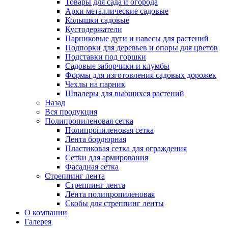
Товары для сада и огорода
Арки металлические садовые
Колышки садовые
Кустодержатели
Парниковые дуги и навесы для растений
Подпорки для деревьев и опоры для цветов
Подставки под горшки
Садовые заборчики и клумбы
Формы для изготовления садовых дорожек
Чехлы на парник
Шпалеры для вьющихся растений
Назад
Вся продукция
Полипропиленовая сетка
Полипропиленовая сетка
Лента бордюрная
Пластиковая сетка для ограждения
Сетки для армирования
Фасадная сетка
Стреппинг лента
Стреппинг лента
Лента полипропиленовая
Скобы для стреппинг ленты
О компании
Галерея