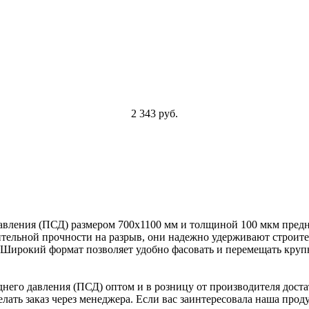
2 343 руб.
авления (ПСД) размером 700x1100 мм и толщиной 100 мкм пред
ельной прочности на разрыв, они надежно удерживают строител
. Широкий формат позволяет удобно фасовать и перемещать круп
его давления (ПСД) оптом и в розницу от производителя достат
елать заказ через менеджера. Если вас заинтересовала наша про