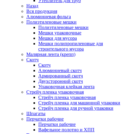
Утеплитель для труб
Назад
Вся продукция
Алюминиевая фольга
Полиэтиленовые мешки
Полиэтиленовые мешки
Мешки упаковочные
Мешки для мусора
Мешки полипропиленовые для
строительного мусора
Малярная лента (крепп)
Скотч
Скотч
Алюминиевый скотч
Армированный скотч
Двухсторонний скотч
Упаковочная клейкая лента
Стрейч пленка упаковочная
Стрейч пленка упаковочная
Стрейч пленка для машинной упаковки
Стрейч пленка для ручной упаковки
Шпагаты
Перчатки рабочие
Перчатки рабочие
Вафельное полотно и ХПП