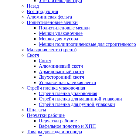
Утеплитель для труб
Назад
Вся продукция
Алюминиевая фольга
Полиэтиленовые мешки
Полиэтиленовые мешки
Мешки упаковочные
Мешки для мусора
Мешки полипропиленовые для строительного
Малярная лента (крепп)
Скотч
Скотч
Алюминиевый скотч
Армированный скотч
Двухсторонний скотч
Упаковочная клейкая лента
Стрейч пленка упаковочная
Стрейч пленка упаковочная
Стрейч пленка для машинной упаковки
Стрейч пленка для ручной упаковки
Шпагаты
Перчатки рабочие
Перчатки рабочие
Вафельное полотно и ХПП
Товары для сада и огорода