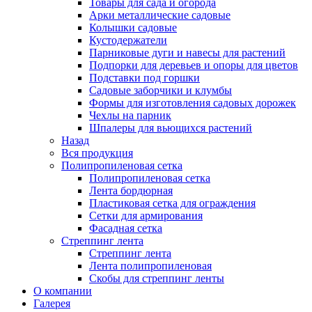
Товары для сада и огорода
Арки металлические садовые
Колышки садовые
Кустодержатели
Парниковые дуги и навесы для растений
Подпорки для деревьев и опоры для цветов
Подставки под горшки
Садовые заборчики и клумбы
Формы для изготовления садовых дорожек
Чехлы на парник
Шпалеры для вьющихся растений
Назад
Вся продукция
Полипропиленовая сетка
Полипропиленовая сетка
Лента бордюрная
Пластиковая сетка для ограждения
Сетки для армирования
Фасадная сетка
Стреппинг лента
Стреппинг лента
Лента полипропиленовая
Скобы для стреппинг ленты
О компании
Галерея