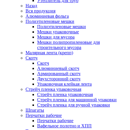
Утеплитель для труб
Назад
Вся продукция
Алюминиевая фольга
Полиэтиленовые мешки
Полиэтиленовые мешки
Мешки упаковочные
Мешки для мусора
Мешки полипропиленовые для
строительного мусора
Малярная лента (крепп)
Скотч
Скотч
Алюминиевый скотч
Армированный скотч
Двухсторонний скотч
Упаковочная клейкая лента
Стрейч пленка упаковочная
Стрейч пленка упаковочная
Стрейч пленка для машинной упаковки
Стрейч пленка для ручной упаковки
Шпагаты
Перчатки рабочие
Перчатки рабочие
Вафельное полотно и ХПП