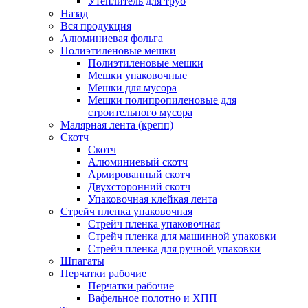
Утеплитель для труб
Назад
Вся продукция
Алюминиевая фольга
Полиэтиленовые мешки
Полиэтиленовые мешки
Мешки упаковочные
Мешки для мусора
Мешки полипропиленовые для
строительного мусора
Малярная лента (крепп)
Скотч
Скотч
Алюминиевый скотч
Армированный скотч
Двухсторонний скотч
Упаковочная клейкая лента
Стрейч пленка упаковочная
Стрейч пленка упаковочная
Стрейч пленка для машинной упаковки
Стрейч пленка для ручной упаковки
Шпагаты
Перчатки рабочие
Перчатки рабочие
Вафельное полотно и ХПП