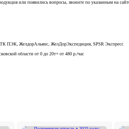
 продукция или появились вопросы, звоните по указанным на са
 ТК ПЭК, ЖелдорАльянс, ЖелДорЭкспедиция, SPSR Экспресс
овской области от 0 до 20т+ от 480 р./час