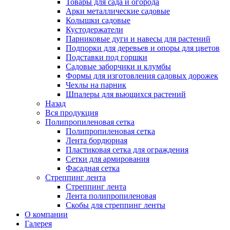
Товары для сада и огорода
Арки металлические садовые
Колышки садовые
Кустодержатели
Парниковые дуги и навесы для растений
Подпорки для деревьев и опоры для цветов
Подставки под горшки
Садовые заборчики и клумбы
Формы для изготовления садовых дорожек
Чехлы на парник
Шпалеры для вьющихся растений
Назад
Вся продукция
Полипропиленовая сетка
Полипропиленовая сетка
Лента бордюрная
Пластиковая сетка для ограждения
Сетки для армирования
Фасадная сетка
Стреппинг лента
Стреппинг лента
Лента полипропиленовая
Скобы для стреппинг ленты
О компании
Галерея