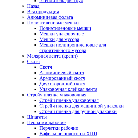
Утеплитель для труб
Назад
Вся продукция
Алюминиевая фольга
Полиэтиленовые мешки
Полиэтиленовые мешки
Мешки упаковочные
Мешки для мусора
Мешки полипропиленовые для
строительного мусора
Малярная лента (крепп)
Скотч
Скотч
Алюминиевый скотч
Армированный скотч
Двухсторонний скотч
Упаковочная клейкая лента
Стрейч пленка упаковочная
Стрейч пленка упаковочная
Стрейч пленка для машинной упаковки
Стрейч пленка для ручной упаковки
Шпагаты
Перчатки рабочие
Перчатки рабочие
Вафельное полотно и ХПП