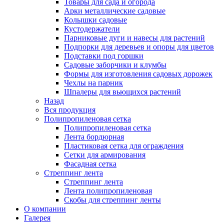
Товары для сада и огорода
Арки металлические садовые
Колышки садовые
Кустодержатели
Парниковые дуги и навесы для растений
Подпорки для деревьев и опоры для цветов
Подставки под горшки
Садовые заборчики и клумбы
Формы для изготовления садовых дорожек
Чехлы на парник
Шпалеры для вьющихся растений
Назад
Вся продукция
Полипропиленовая сетка
Полипропиленовая сетка
Лента бордюрная
Пластиковая сетка для ограждения
Сетки для армирования
Фасадная сетка
Стреппинг лента
Стреппинг лента
Лента полипропиленовая
Скобы для стреппинг ленты
О компании
Галерея