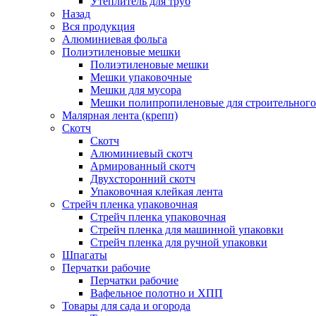
Утеплитель для труб
Назад
Вся продукция
Алюминиевая фольга
Полиэтиленовые мешки
Полиэтиленовые мешки
Мешки упаковочные
Мешки для мусора
Мешки полипропиленовые для строительного
Малярная лента (крепп)
Скотч
Скотч
Алюминиевый скотч
Армированный скотч
Двухсторонний скотч
Упаковочная клейкая лента
Стрейч пленка упаковочная
Стрейч пленка упаковочная
Стрейч пленка для машинной упаковки
Стрейч пленка для ручной упаковки
Шпагаты
Перчатки рабочие
Перчатки рабочие
Вафельное полотно и ХПП
Товары для сада и огорода