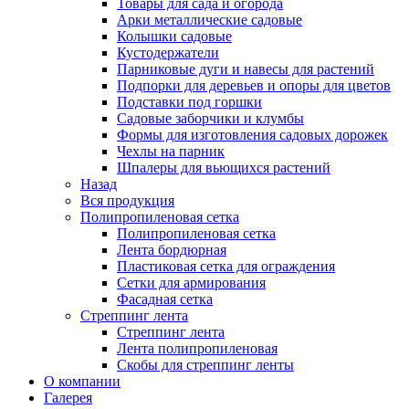
Товары для сада и огорода
Арки металлические садовые
Колышки садовые
Кустодержатели
Парниковые дуги и навесы для растений
Подпорки для деревьев и опоры для цветов
Подставки под горшки
Садовые заборчики и клумбы
Формы для изготовления садовых дорожек
Чехлы на парник
Шпалеры для вьющихся растений
Назад
Вся продукция
Полипропиленовая сетка
Полипропиленовая сетка
Лента бордюрная
Пластиковая сетка для ограждения
Сетки для армирования
Фасадная сетка
Стреппинг лента
Стреппинг лента
Лента полипропиленовая
Скобы для стреппинг ленты
О компании
Галерея