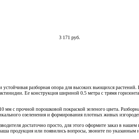
3 171 руб.
и устойчивая разборная опора для высоких вьющихся растений. П
актинидии. Ее конструкция шириной 0.5 метра с трямя горизон
10 мм с прочной порошковой покраской зеленого цвета. Разборн
икального озеленения и формирования плотных живых изгородей
зводителя достаточно просто, для этого оформите заказ в нашем
а наша продукция или появились вопросы, звоните по указанным