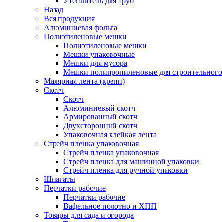
Утеплитель для труб
Назад
Вся продукция
Алюминиевая фольга
Полиэтиленовые мешки
Полиэтиленовые мешки
Мешки упаковочные
Мешки для мусора
Мешки полипропиленовые для строительного
Малярная лента (крепп)
Скотч
Скотч
Алюминиевый скотч
Армированный скотч
Двухсторонний скотч
Упаковочная клейкая лента
Стрейч пленка упаковочная
Стрейч пленка упаковочная
Стрейч пленка для машинной упаковки
Стрейч пленка для ручной упаковки
Шпагаты
Перчатки рабочие
Перчатки рабочие
Вафельное полотно и ХПП
Товары для сада и огорода