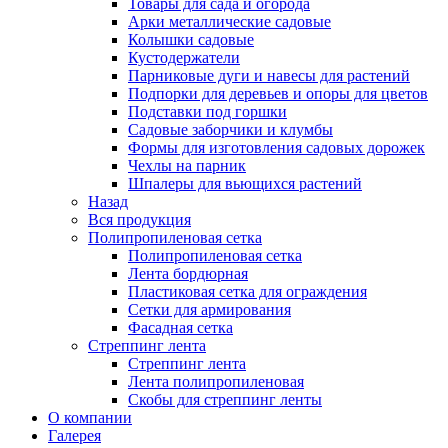
Товары для сада и огорода
Арки металлические садовые
Колышки садовые
Кустодержатели
Парниковые дуги и навесы для растений
Подпорки для деревьев и опоры для цветов
Подставки под горшки
Садовые заборчики и клумбы
Формы для изготовления садовых дорожек
Чехлы на парник
Шпалеры для вьющихся растений
Назад
Вся продукция
Полипропиленовая сетка
Полипропиленовая сетка
Лента бордюрная
Пластиковая сетка для ограждения
Сетки для армирования
Фасадная сетка
Стреппинг лента
Стреппинг лента
Лента полипропиленовая
Скобы для стреппинг ленты
О компании
Галерея