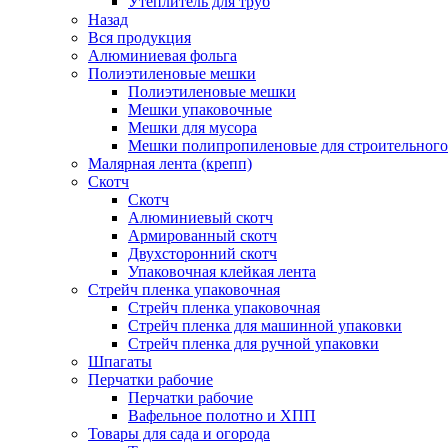
Утеплитель для труб
Назад
Вся продукция
Алюминиевая фольга
Полиэтиленовые мешки
Полиэтиленовые мешки
Мешки упаковочные
Мешки для мусора
Мешки полипропиленовые для строительного
Малярная лента (крепп)
Скотч
Скотч
Алюминиевый скотч
Армированный скотч
Двухсторонний скотч
Упаковочная клейкая лента
Стрейч пленка упаковочная
Стрейч пленка упаковочная
Стрейч пленка для машинной упаковки
Стрейч пленка для ручной упаковки
Шпагаты
Перчатки рабочие
Перчатки рабочие
Вафельное полотно и ХПП
Товары для сада и огорода