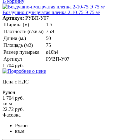
В корзину
Воздушно-пузырчатая пленка 2-10-75 Э 75 м²
Артикул:
РУВП-У07
Ширина (м)
1.5
Плотность (г/кв.м)
75Э
Длина (м.)
50
Площадь (м2)
75
Размер пузырька
ø10h4
Артикул
РУВП-У07
1 704 руб.
Цена с НДС
Рулон
1 704 руб.
кв.м.
22.72 руб.
Фасовка
Рулон
кв.м.