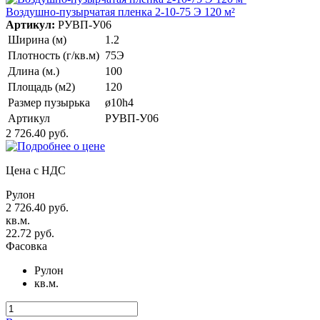
Воздушно-пузырчатая пленка 2-10-75 Э 120 м²
Артикул:
РУВП-У06
Ширина (м)
1.2
Плотность (г/кв.м)
75Э
Длина (м.)
100
Площадь (м2)
120
Размер пузырька
ø10h4
Артикул
РУВП-У06
2 726.40 руб.
Цена с НДС
Рулон
2 726.40 руб.
кв.м.
22.72 руб.
Фасовка
Рулон
кв.м.