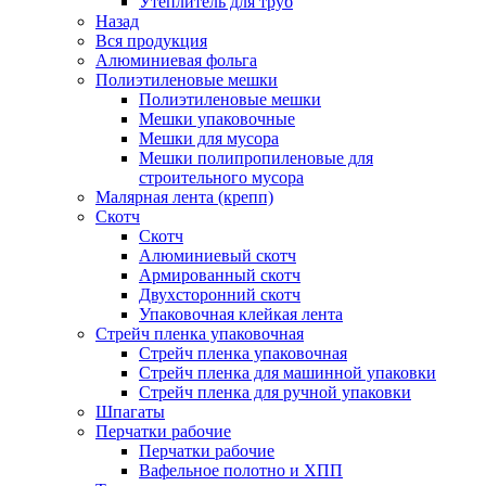
Утеплитель для труб
Назад
Вся продукция
Алюминиевая фольга
Полиэтиленовые мешки
Полиэтиленовые мешки
Мешки упаковочные
Мешки для мусора
Мешки полипропиленовые для
строительного мусора
Малярная лента (крепп)
Скотч
Скотч
Алюминиевый скотч
Армированный скотч
Двухсторонний скотч
Упаковочная клейкая лента
Стрейч пленка упаковочная
Стрейч пленка упаковочная
Стрейч пленка для машинной упаковки
Стрейч пленка для ручной упаковки
Шпагаты
Перчатки рабочие
Перчатки рабочие
Вафельное полотно и ХПП