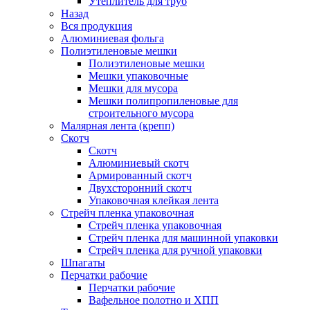
Утеплитель для труб
Назад
Вся продукция
Алюминиевая фольга
Полиэтиленовые мешки
Полиэтиленовые мешки
Мешки упаковочные
Мешки для мусора
Мешки полипропиленовые для
строительного мусора
Малярная лента (крепп)
Скотч
Скотч
Алюминиевый скотч
Армированный скотч
Двухсторонний скотч
Упаковочная клейкая лента
Стрейч пленка упаковочная
Стрейч пленка упаковочная
Стрейч пленка для машинной упаковки
Стрейч пленка для ручной упаковки
Шпагаты
Перчатки рабочие
Перчатки рабочие
Вафельное полотно и ХПП