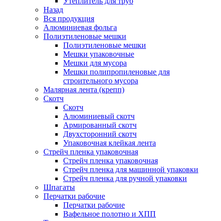
Утеплитель для труб
Назад
Вся продукция
Алюминиевая фольга
Полиэтиленовые мешки
Полиэтиленовые мешки
Мешки упаковочные
Мешки для мусора
Мешки полипропиленовые для
строительного мусора
Малярная лента (крепп)
Скотч
Скотч
Алюминиевый скотч
Армированный скотч
Двухсторонний скотч
Упаковочная клейкая лента
Стрейч пленка упаковочная
Стрейч пленка упаковочная
Стрейч пленка для машинной упаковки
Стрейч пленка для ручной упаковки
Шпагаты
Перчатки рабочие
Перчатки рабочие
Вафельное полотно и ХПП