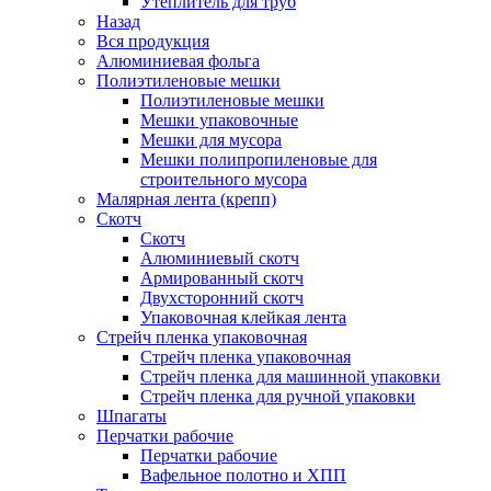
Утеплитель для труб
Назад
Вся продукция
Алюминиевая фольга
Полиэтиленовые мешки
Полиэтиленовые мешки
Мешки упаковочные
Мешки для мусора
Мешки полипропиленовые для
строительного мусора
Малярная лента (крепп)
Скотч
Скотч
Алюминиевый скотч
Армированный скотч
Двухсторонний скотч
Упаковочная клейкая лента
Стрейч пленка упаковочная
Стрейч пленка упаковочная
Стрейч пленка для машинной упаковки
Стрейч пленка для ручной упаковки
Шпагаты
Перчатки рабочие
Перчатки рабочие
Вафельное полотно и ХПП