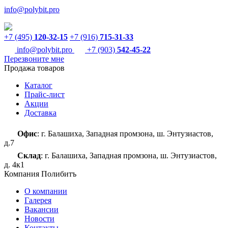
info@polybit.pro
+7 (495)
120-32-15
+7 (916)
715-31-33
info@polybit.pro
+7 (903)
542-45-22
Перезвоните мне
Продажа товаров
Каталог
Прайс-лист
Акции
Доставка
Офис
: г. Балашиха, Западная промзона, ш. Энтузиастов,
д.7
Склад
: г. Балашиха, Западная промзона, ш. Энтузиастов,
д. 4к1
Компания Полибитъ
О компании
Галерея
Вакансии
Новости
Контакты