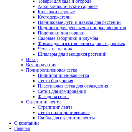
Товары для сада и огорода
Арки металлические садовые
Колышки садовые
Кустодержатели
Парниковые дуги и навесы для растений
Подпорки для деревьев и опоры для цветов
Подставки под горшки
Садовые заборчики и клумбы
Формы для изготовления садовых дорожек
Чехлы на парник
Шпалеры для вьющихся растений
Назад
Вся продукция
Полипропиленовая сетка
Полипропиленовая сетка
Лента бордюрная
Пластиковая сетка для ограждения
Сетки для армирования
Фасадная сетка
Стреппинг лента
Стреппинг лента
Лента полипропиленовая
Скобы для стреппинг ленты
О компании
Галерея