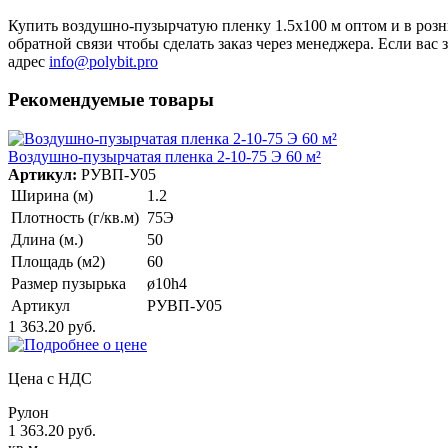
Купить воздушно-пузырчатую пленку 1.5х100 м оптом и в розни
обратной связи чтобы сделать заказ через менеджера. Если ва
адрес
info@polybit.pro
Рекомендуемые товары
Воздушно-пузырчатая пленка 2-10-75 Э 60 м²
Артикул:
РУВП-У05
Ширина (м)
1.2
Плотность (г/кв.м)
75Э
Длина (м.)
50
Площадь (м2)
60
Размер пузырька
ø10h4
Артикул
РУВП-У05
1 363.20 руб.
Цена с НДС
Рулон
1 363.20 руб.