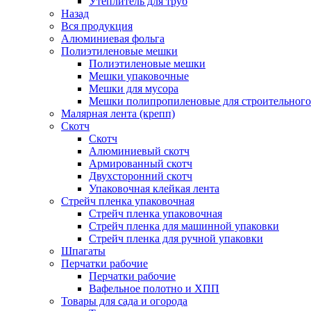
Утеплитель для труб
Назад
Вся продукция
Алюминиевая фольга
Полиэтиленовые мешки
Полиэтиленовые мешки
Мешки упаковочные
Мешки для мусора
Мешки полипропиленовые для строительного
Малярная лента (крепп)
Скотч
Скотч
Алюминиевый скотч
Армированный скотч
Двухсторонний скотч
Упаковочная клейкая лента
Стрейч пленка упаковочная
Стрейч пленка упаковочная
Стрейч пленка для машинной упаковки
Стрейч пленка для ручной упаковки
Шпагаты
Перчатки рабочие
Перчатки рабочие
Вафельное полотно и ХПП
Товары для сада и огорода