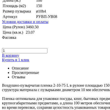
Длина (м.)
100
Площадь (м2)
150
Размер пузырька
ø10h4
Артикул
РУВП-УВ08
Условия доставки и оплаты
Цена (Рулон)
3460.50
Цена (кв.м.)
23.07
Фасовка
В корзину
Купить в 1 клик
Описание
Просмотренные
Отзывы
Воздушно-пузырчатая пленка 2-10-75 L в рулоне площадью 150 
структура материала с пузырьками диаметром 10 мм обеспечив
Пленка оптимальна для упаковки посуды, книг, бытовых предм
крупногабаритными предметами, а длина 100 метров обеспечив
во время перевозки, сохраняя целостность упакованных товаро